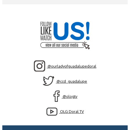
@ourladyofguadalupedoral
@ccd_guadalupe
@ologtv
OLG Doral TV