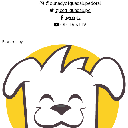
@ourladyofguadalupedoral
@ccd_guadalupe
@olgtv
OLGDoralTV
Powered by